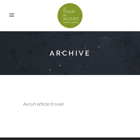
ARCHIVE
Aucun article trouvé.