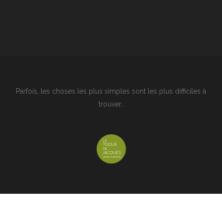
Parfois, les choses les plus simples sont les plus difficiles à
trouver..
© Copyright : La toque de Jacques 2020 © - Webmaster :
JF